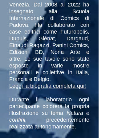
Venezia. Dal 2008 al 2022 ha
insegnato alla Scuola
Internazionale di Comics di
Padova. Ha collaborato con
case editrici come Futuropolis,
Dupuis, Glénat, Dargaud,
Einaudi Ragazzi, Panini Comics,
Edizioni BD, Nona Arte e
altre.
Le sue tavole sono state
esposte in varie mostre
personali e collettive in Italia,
Francia e Belgio.
Leggi la biografia completa qui!
Durante il laboratorio ogni
partecipante colorerà la propria
illustrazione su tema
Natura e
confini,
precedentemente
realizzata autonomamente.