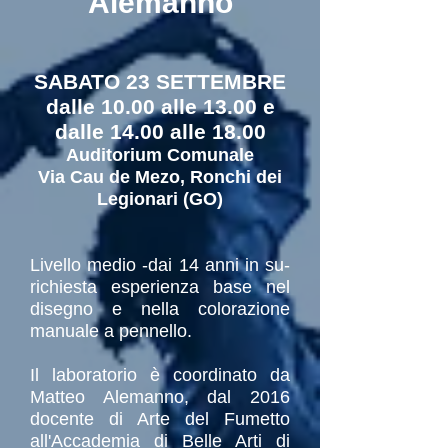
Alemanno
SABATO 23 SETTEMBRE
dalle 10.00 alle
13
.00 e
dalle 14.00 alle 18.00
Auditorium Comunale
Via Cau de Mezo, Ronchi dei
Legionari (GO)
Livello medio -dai 14 anni in su-
richiesta esperienza base nel
disegno e nella colorazione
manuale a pennello.
Il laboratorio è coordinato da
Matteo Alemanno, dal 2016
docente di Arte del Fumetto
all'Accademia di Belle Arti di