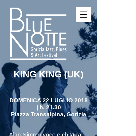
KING KING (UK)
DOMENICA 22 LUGLIO 2018
| h. 21.30
Piazza Transalpina, Gorizia
Alan Nimmo-voce e chitarra