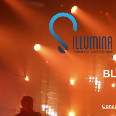
BL
Concor