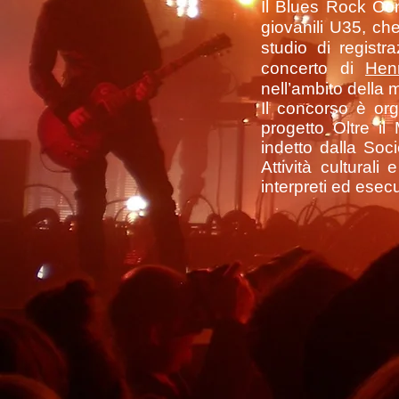
Il Blues Rock Con
giovanili U35, c
studio di regist
concerto di
Henr
nell’ambito della 
Il concorso è org
progetto Oltre il
indetto dalla Soci
Attività culturali
interpreti ed esecu