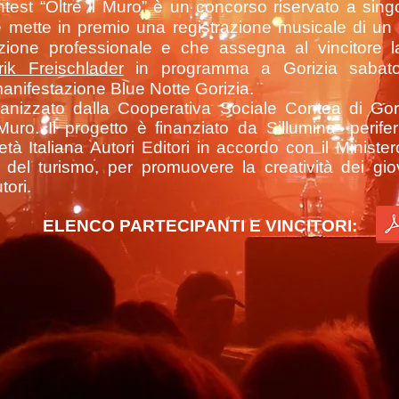
test “Oltre il Muro” è un concorso riservato a singol
he mette in premio una registrazione musicale di u
razione professionale e che assegna al vincitore l
ik Freischlader
in programma a Gorizia sabato
manifestazione Blue Notte Gorizia.
anizzato dalla Cooperativa Sociale Contea di Goriz
 Muro. Il progetto è finanziato da Sillumina- perif
età Italiana Autori Editori in accordo con il Ministe
 e del turismo, per promuovere la creatività dei giova
tori.
ELENCO PARTECIPANTI E VINCITORI: