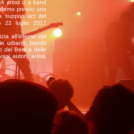
i artisti o a band
n demo presso uno
a support act del
 22 luglio 2017
ia all'interno del
erie urbane, bando
ro dei Beni e delle
ni autori, artisti,