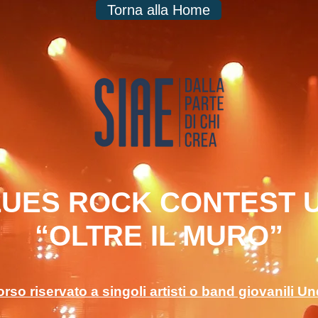
Torna alla Home
UES ROCK CONTEST 
“OLTRE IL MURO”
so riservato a singoli artisti o band giovanili U