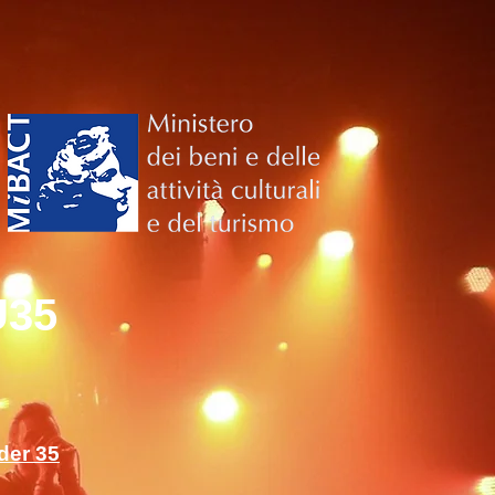
U35
nder 35