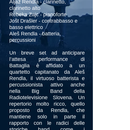
Aljaž Rendla - clarinetto,
clarinetto alto
Rebeka Zajc - pianoforte
Jošt Drašler - contrabbasso e
basso elettrico
Aleš Rendla - batteria,
percussioni
Un breve set ad anticipare
l’attesa performance di
Battaglia è affidato a un
quartetto capitanato da Aleš
Rendla, il virtuoso batterista e
percussionista attivo anche
nella Big Band della
Radiotelevisione Slovena. Un
repertorio molto ricco, quello
proposto da Rendla, che
mantiene solo in parte il
rapporto con le radici delle
storiche band come i