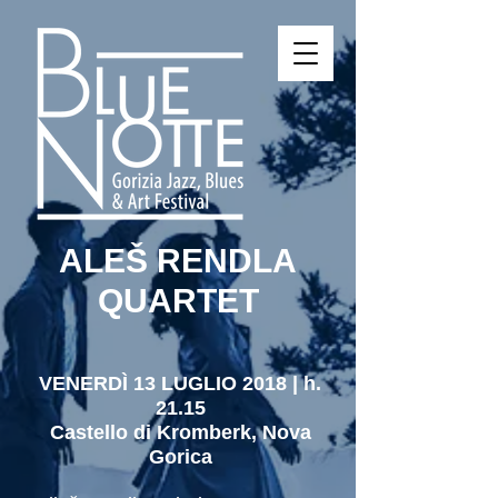
ALEŠ RENDLA
QUARTET
VENERDÌ 13 LUGLIO 2018 | h.
21.15
Castello di Kromberk, Nova
Gorica